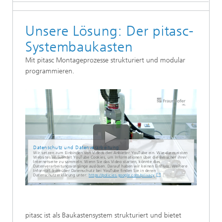
Unsere Lösung: Der pitasc-
Systembaukasten
Mit pitasc Montageprozesse strukturiert und modular
programmieren.
Datenschutz und Datenverarbeitung
Wir setzen zum Einbinden von Videos den Anbieter YouTube ein. Wie die meisten
Websites verwendet YouTube Cookies, um Informationen über die Besucher ihrer
Internetseite zu sammeln. Wenn Sie das Video starten, könnte dies
Datenverarbeitungsvorgänge auslösen. Darauf haben wir keinen Einfluss. Weitere
Informationen über Datenschutz bei YouTube finden Sie in deren
Datenschutzerklärung unter:
https://policies.google.com/privacy
pitasc ist als Baukastensystem strukturiert und bietet